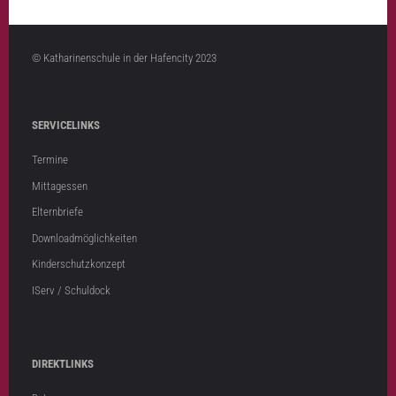
© Katharinenschule in der Hafencity 2023
SERVICELINKS
Termine
Mittagessen
Elternbriefe
Downloadmöglichkeiten
Kinderschutzkonzept
IServ / Schuldock
DIREKTLINKS