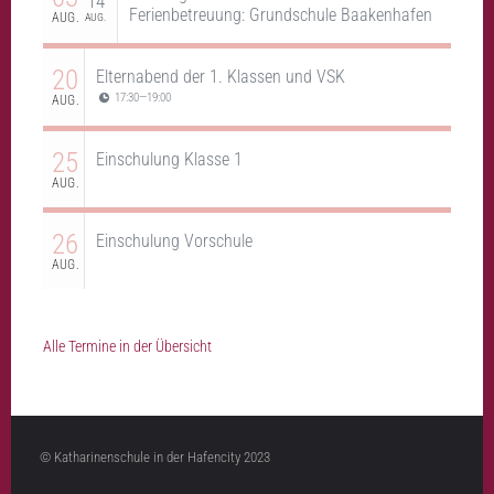
14
Ferienbetreuung: Grundschule Baakenhafen
AUG.
AUG.
20
Elternabend der 1. Klassen und VSK
17:30
—
19:00
AUG.
25
Einschulung Klasse 1
AUG.
26
Einschulung Vorschule
AUG.
Alle Termine in der Übersicht
© Katharinenschule in der Hafencity 2023