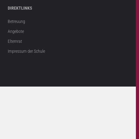
DIREKTLINKS
Betreuung
Angebote
Elternrat
Impressum der Schule