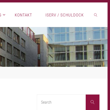
G
KONTAKT
ISERV / SCHULDOCK
SEARCH
Search
Search
for: