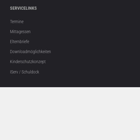
SERVICELINKS
Termine
Mittagessen
Elternbriefe
Downloadmöglichkeiten
Kinderschutzkonzept
IServ / Schuldock