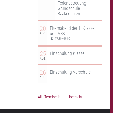
Ferienbetreuung:
Grundschule
Baakenhafen
20
Elternabend der 1. Klassen
und VSK
AUG.
17:30
—
19:00
25
Einschulung Klasse 1
AUG.
26
Einschulung Vorschule
AUG.
Alle Termine in der Übersicht