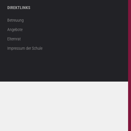
DIREKTLINKS
Betreuung
Angebote
Elternrat
Impressum der Schule