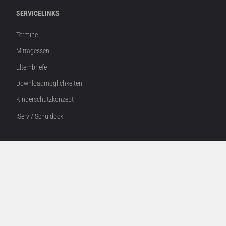
SERVICELINKS
Termine
Mittagessen
Elternbriefe
Downloadmöglichkeiten
Kinderschutzkonzept
IServ / Schuldock