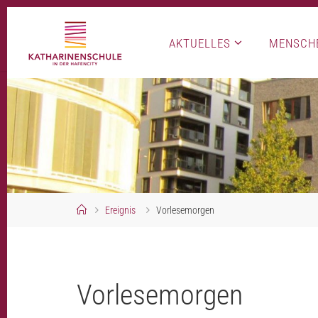
Skip
to
AKTUELLES
MENSCH
content
Home
Ereignis
Vorlesemorgen
Vorlesemorgen