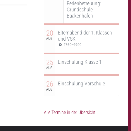
Ferienbetreuung:
Grundschule
Baakenhafen
20
Elternabend der 1. Klassen
und VSK
AUG.
17:30
—
19:00
25
Einschulung Klasse 1
AUG.
26
Einschulung Vorschule
AUG.
Alle Termine in der Übersicht