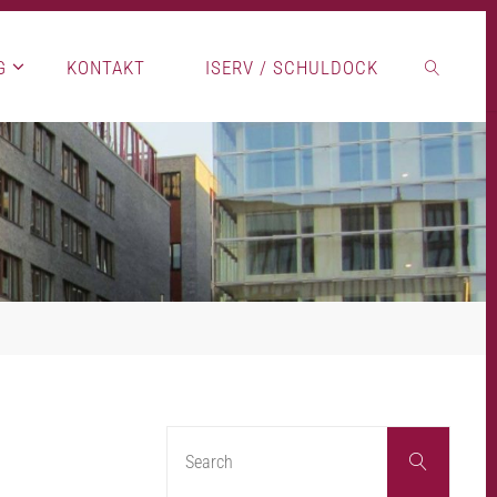
G
KONTAKT
ISERV / SCHULDOCK
SEARCH
Search
Search
for: