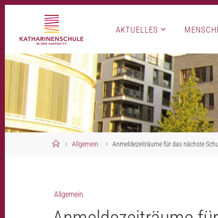
Skip
to
AKTUELLES
MENSCH
content
Home
Allgemein
Anmeldezeiträume für das nächste Schu
Allgemein
Anmeldezeiträume für