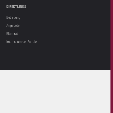
DIREKTLINKS
Betreuung
Angebote
Elternrat
Impressum der Schule