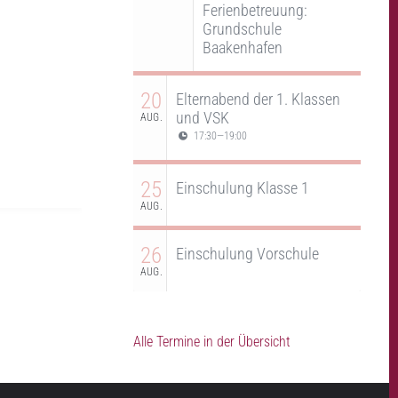
Ferienbetreuung:
Grundschule
Baakenhafen
20
Elternabend der 1. Klassen
und VSK
AUG.
17:30
—
19:00
25
Einschulung Klasse 1
AUG.
26
Einschulung Vorschule
AUG.
Alle Termine in der Übersicht