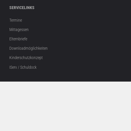
SERVICELINKS
Termine
Mittagessen
Elternbriefe
Downloadmöglichkeiten
Kinderschutzkonzept
IServ / Schuldock