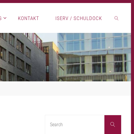
G
KONTAKT
ISERV / SCHULDOCK
SEARCH
Search
Search
for: