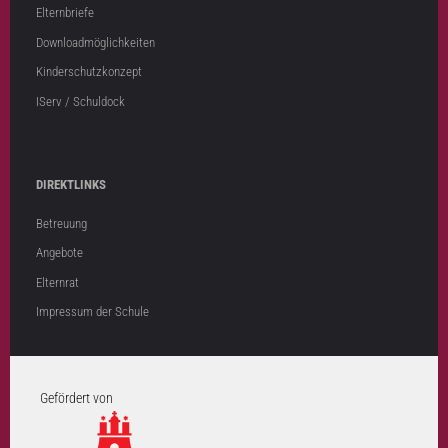
Elternbriefe
Downloadmöglichkeiten
Kinderschutzkonzept
IServ / Schuldock
DIREKTLINKS
Betreuung
Angebote
Elternrat
Impressum der Schule
Gefördert von