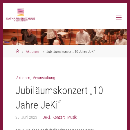
Skip
to
content
Home
Aktionen
Jubiläumskonzert „10 Jahre JeKi“
Aktionen
,
Veranstaltung
Jubiläumskonzert „10
Jahre JeKi“
25. Juni 2023
JeKi
,
Konzert
,
Musik