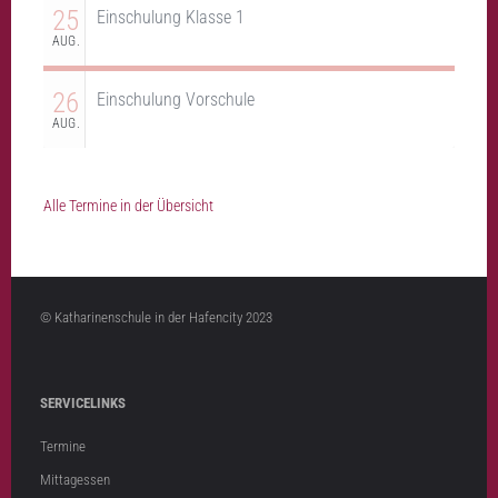
25
Einschulung Klasse 1
AUG.
26
Einschulung Vorschule
AUG.
Alle Termine in der Übersicht
© Katharinenschule in der Hafencity 2023
SERVICELINKS
Termine
Mittagessen